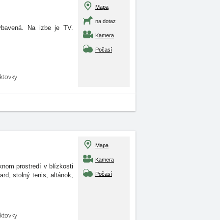
Mapa
na dotaz
ybavená. Na izbe je TV.
Kamera
Počasí
aktovky
Mapa
Kamera
om prostredí v blízkosti
Počasí
d, stolný tenis, altánok,
aktovky