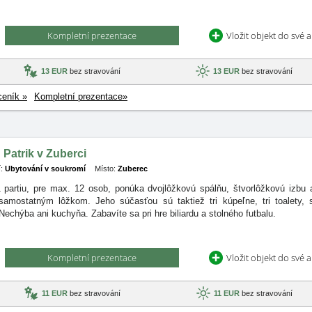
Kompletní prezentace
Vložit objekt do své 
13 EUR
bez stravování
13 EUR
bez stravování
ceník »
Kompletní prezentace»
Patrik v Zuberci
:
Ubytování v soukromí
Místo:
Zuberec
1 partiu, pre max. 12 osob, ponúka dvojlôžkovú spálňu, štvorlôžkovú izbu
samostatným lôžkom. Jeho súčasťou sú taktiež tri kúpeľne, tri toalety,
echýba ani kuchyňa. Zabavíte sa pri hre biliardu a stolného futbalu.
Kompletní prezentace
Vložit objekt do své 
11 EUR
bez stravování
11 EUR
bez stravování