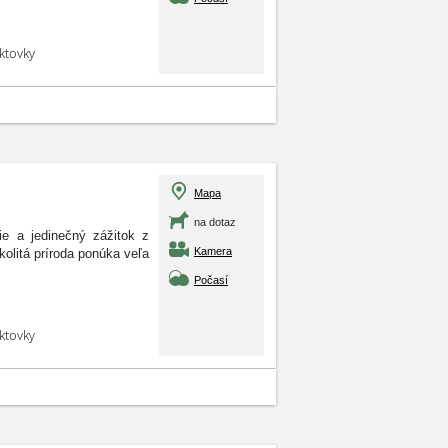
aktovky
Mapa
na dotaz
ie a jedinečný zážitok z
Kamera
olitá príroda ponúka veľa
Počasí
aktovky