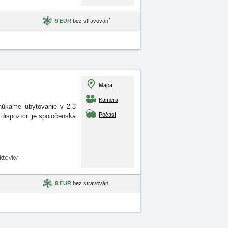
9 EUR
bez stravování
Mapa
Kamera
onúkame ubytovanie v 2-3
Počasí
dispozícii je spoločenská
aktovky
9 EUR
bez stravování