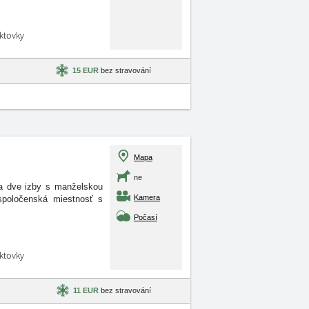
aktovky
15 EUR
bez stravování
Mapa
ne
 a dve izby s manželskou
Kamera
 spoločenská miestnosť s
Počasí
aktovky
11 EUR
bez stravování