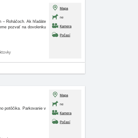
Mapa
ne
h – Roháčoch. Ak hľadáte
Kamera
ujeme pozvať na dovolenku
Počasí
aktovky
Mapa
ne
ho potôčika. Parkovanie v
Kamera
Počasí