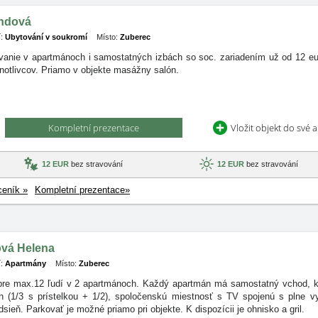
ondová
:
Ubytování v soukromí
Místo:
Zuberec
vanie v apartmánoch i samostatných izbách so soc. zariadením už od 12 eur
dnotlivcov. Priamo v objekte masážny salón.
Kompletní prezentace
Vložit objekt do své 
12 EUR
bez stravování
12 EUR
bez stravování
ceník »
Kompletní prezentace»
ová Helena
:
Apartmány
Místo:
Zuberec
pre max.12 ľudí v 2 apartmánoch. Každý apartmán má samostatný vchod, ka
h (1/3 s prístelkou + 1/2), spoločenskú miestnosť s TV spojenú s plne
dsieň. Parkovať je možné priamo pri objekte. K dispozícii je ohnisko a gril.