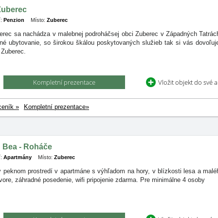
Zuberec
:
Penzion
Místo:
Zuberec
erec sa nachádza v malebnej podroháčsej obci Zuberec v Západných Tatrác
itné ubytovanie, so širokou škálou poskytovaných služieb tak si vás dovoľ
 Zuberec.
Kompletní prezentace
Vložit objekt do své 
ceník »
Kompletní prezentace»
 Bea - Roháče
:
Apartmány
Místo:
Zuberec
 peknom prostredí v apartmáne s výhľadom na hory, v blízkosti lesa a malé
ore, záhradné posedenie, wifi pripojenie zdarma. Pre minimálne 4 osoby