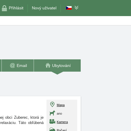
Přihlásit
Nový uživatel
Email
Ubytování
Mapa
ano
j obci Zuberec, ktorá je
Kamera
relaxáciu. Táto obľúbená
Počasí