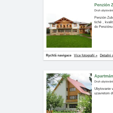
Penzión 
Druh ubytování
Penzión Zub
tiché
, kval
do Penziónu
Rychlá navigace
Více fotografií »
Detailní 
Apartmán
Druh ubytování
Ubytovanie v
uzavretom dv