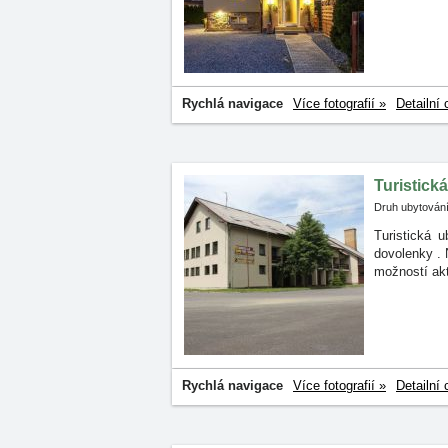
Rychlá navigace
Více fotografií »
Detailní 
Turistick
Druh ubytování
Turistická 
dovolenky
.
možností akt
Rychlá navigace
Více fotografií »
Detailní 