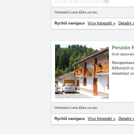
Orientační cena lůžka za noc:
Rychlá navigace
Více fotografií »
Detailní 
Penzión
Druh ubytování
Novopostave
lôžkových
i
miestnosť so
Orientační cena lůžka za noc:
Rychlá navigace
Více fotografií »
Detailní 