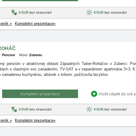
8 EUR
bez stravování
8 EUR
bez stravování
ceník »
Kompletní prezentace»
 ROHÁČ
:
Penzion
Místo:
Zuberec
ný penzión v atraktívnej oblasti Západných Tatier-Roháčov v Zuberci. P
zbách s vlastným soc.zariadením, TV-SAT a v separátnom apartmáne 3+3. K 
 zariadenou kuchynkou, altánok s krbom, požičovňa bicyklov
Kompletní prezentace
Vložit objekt do své 
9 EUR
bez stravování
9 EUR
bez stravování
ceník »
Kompletní prezentace»