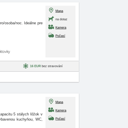
Mapa
na dotaz
o/osoba/noc. Ideálne pre
Kamera
Počasí
aktovky
16 EUR
bez stravování
Mapa
Kamera
pacitu 5 stálych lôžok v
Počasí
 vybavenou kuchyňou, WC,