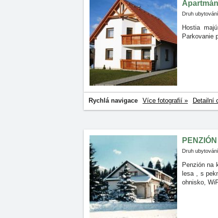
Apartmán
Druh ubytování
Hostia majú
Parkovanie p
Rychlá navigace
Více fotografií »
Detailní 
PENZIÓN
Druh ubytování
Penzión na 
lesa
, s pek
ohnisko, WiF