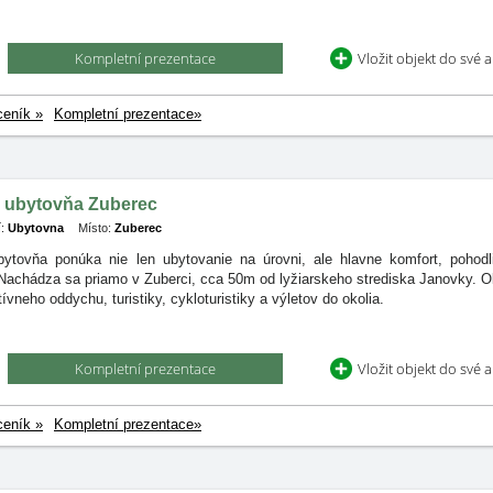
Kompletní prezentace
Vložit objekt do své 
ceník »
Kompletní prezentace»
á ubytovňa Zuberec
:
Ubytovna
Místo:
Zuberec
ubytovňa ponúka nie len ubytovanie na úrovni, ale hlavne komfort, pohodl
 Nachádza sa priamo v Zuberci, cca 50m od lyžiarskeho strediska Janovky. Ok
ívneho oddychu, turistiky, cykloturistiky a výletov do okolia.
Kompletní prezentace
Vložit objekt do své 
ceník »
Kompletní prezentace»