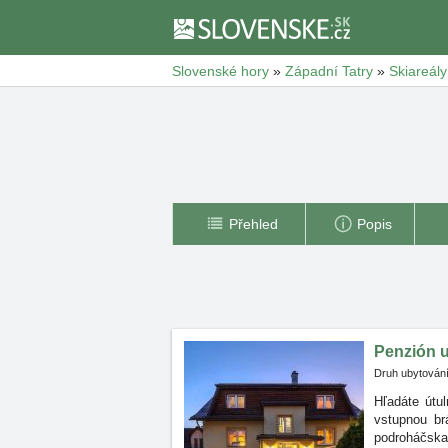
Slovenské hory
»
Západní Tatry
»
Skiareály
Přehled
Popis
Penzión u
Druh ubytování
Hľadáte útu
vstupnou
br
podroháčska 