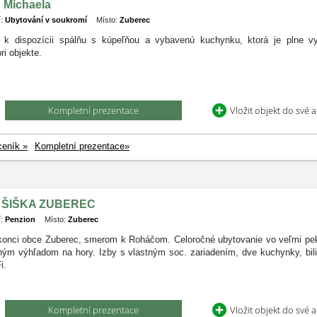
 Michaela
:
Ubytování v soukromí
Místo:
Zuberec
 k dispozícii spálňu s kúpeľňou a vybavenú kuchynku, ktorá je plne v
ri objekte.
Kompletní prezentace
Vložit objekt do své 
ceník »
Kompletní prezentace»
 ŠIŠKA ZUBEREC
:
Penzion
Místo:
Zuberec
konci obce Zuberec, smerom k Roháčom. Celoročné ubytovanie vo veľmi pekn
ným výhľadom na hory. Izby s vlastným soc. zariadením, dve kuchynky, biliar
i.
Kompletní prezentace
Vložit objekt do své 