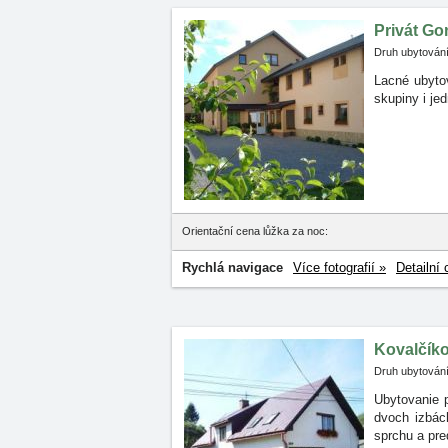
Privát G
Druh ubytování
Lacné ubyto
skupiny
i je
Orientační cena lůžka za noc:
Rychlá navigace
Více fotografií »
Detailní 
Kovalčík
Druh ubytování
Ubytovanie 
dvoch
izbác
sprchu a pre