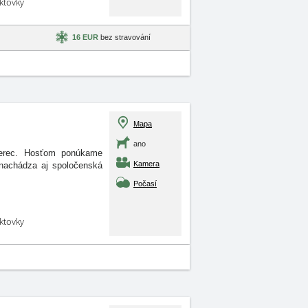
aktovky
16 EUR
bez stravování
Mapa
ano
berec. Hosťom ponúkame
Kamera
 nachádza aj spoločenská
Počasí
aktovky