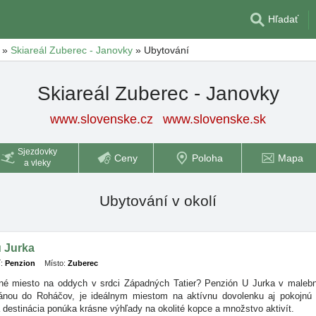
Hľadať
»
Skiareál Zuberec - Janovky
»
Ubytování
Skiareál Zuberec - Janovky
www.slovenske.cz
www.slovenske.sk
Sjezdovky
Ceny
Poloha
Mapa
a vleky
Ubytování v okolí
 Jurka
:
Penzion
Místo:
Zuberec
lné miesto na oddych v srdci Západných Tatier? Penzión U Jurka v malebne
ánou do Roháčov, je ideálnym miestom na aktívnu dovolenku aj pokojnú 
destinácia ponúka krásne výhľady na okolité kopce a množstvo aktivít.