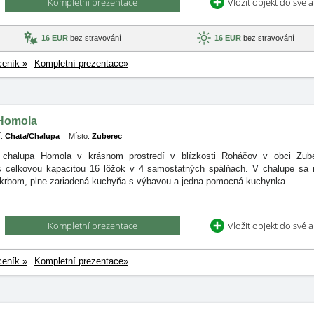
Kompletní prezentace
Vložit objekt do své 
16 EUR
bez stravování
16 EUR
bez stravování
ceník »
Kompletní prezentace»
Homola
:
Chata/Chalupa
Místo:
Zuberec
 chalupa Homola v krásnom prostredí v blízkosti Roháčov v obci Zu
 s
celkovou kapacitou 16 lôžok v 4 samostatných spálňach. V chalupe sa
 krbom, plne zariadená kuchyňa s výbavou a jedna pomocná kuchynka.
Kompletní prezentace
Vložit objekt do své 
ceník »
Kompletní prezentace»