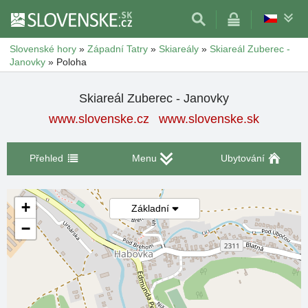
Slovenské hory
»
Západní Tatry
»
Skiareály
»
Skiareál Zuberec -
Janovky
»
Poloha
Skiareál Zuberec - Janovky
www.slovenske.cz
www.slovenske.sk
Přehled
Menu
Ubytování
+
Základní
−