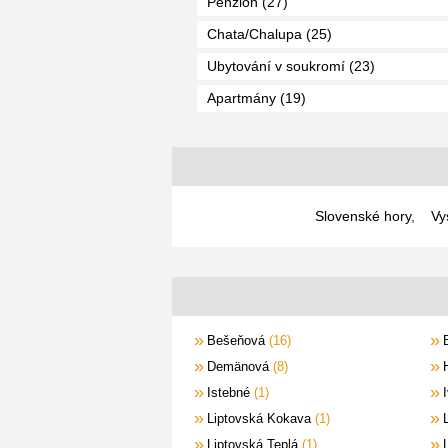
Penzion (27)
Chata/Chalupa (25)
Ubytování v soukromí (23)
Apartmány (19)
Slovenské hory
,
Vy
Bešeňová
16
Demänová
8
Istebné
1
Liptovská Kokava
1
Liptovská Teplá
1