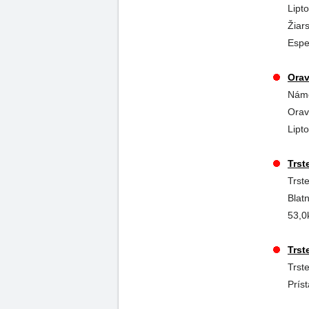
Lipt
Žiar
Espe
Orav
Náme
Orav
Lipt
Trst
Trst
Blat
53,0
Trst
Trst
Prís