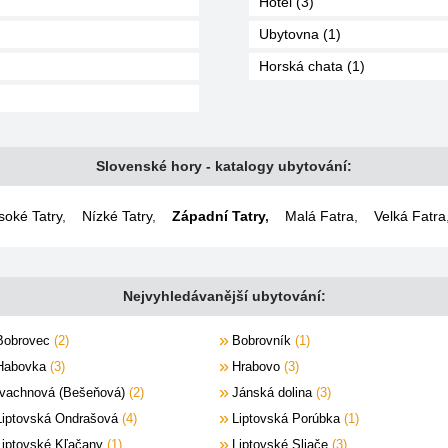
Hotel (3)
Ubytovna (1)
Horská chata (1)
Slovenské hory - katalogy ubytování:
soké Tatry
,
Nízké Tatry
,
Západní Tatry
,
Malá Fatra
,
Velká Fatra
Nejvyhledávanější ubytování:
Bobrovec
2
Bobrovník
1
Habovka
3
Hrabovo
3
Ivachnová (Bešeňová)
2
Jánská dolina
3
Liptovská Ondrašová
4
Liptovská Porúbka
1
Liptovské Kľačany
1
Liptovské Sliače
3