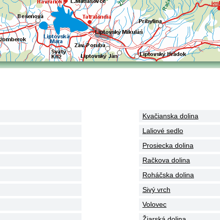
Kvačianska dolina
Laliové sedlo
Prosiecka dolina
Račkova dolina
Roháčska dolina
Sivý vrch
Volovec
Žiarská dolina