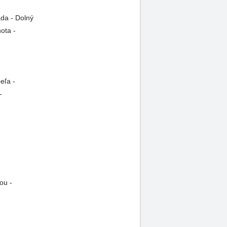
da - Dolný
ota -
eľa -
-
ou -