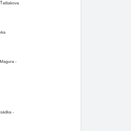
 Ťatliakova
vka
 Magura -
Osádka -