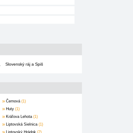
,
Slovenský ráj a Spiš
Černová
1
Huty
1
Kráľova Lehota
1
Liptovská Sielnica
1
Liptovský Hrádok
2