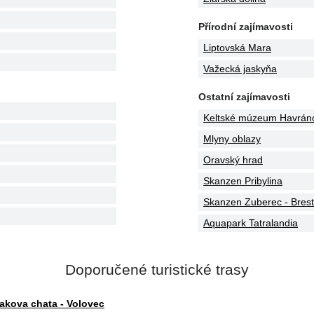
Přírodní zajímavosti
Liptovská Mara
Važecká jaskyňa
Ostatní zajímavosti
Keltské múzeum Havrán
Mlyny oblazy
Oravský hrad
Skanzen Pribylina
Skanzen Zuberec - Bres
Aquapark Tatralandia
Doporučené turistické trasy
iakova chata - Volovec