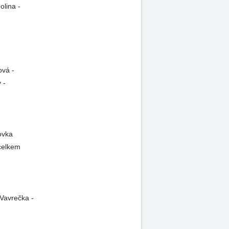
olina -
ová -
 -
ovka
(celkem
 Vavrečka -