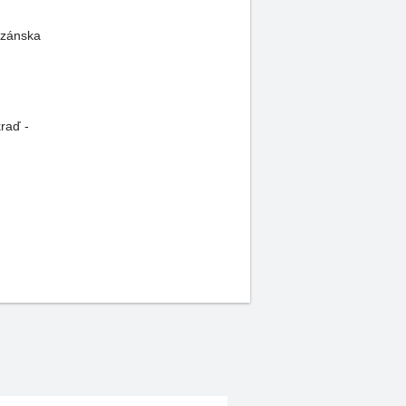
izánska
raď -