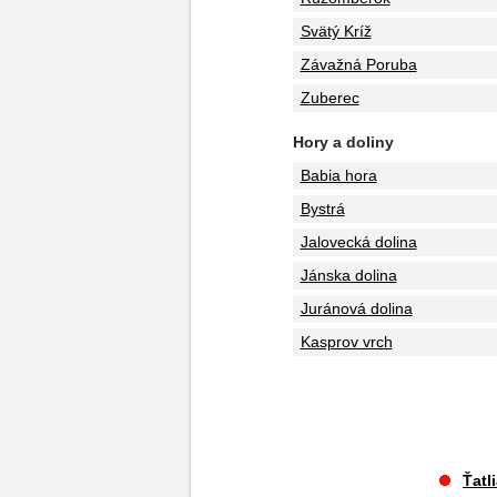
Svätý Kríž
Závažná Poruba
Zuberec
Hory a doliny
Babia hora
Bystrá
Jalovecká dolina
Jánska dolina
Juránová dolina
Kasprov vrch
Ťatl