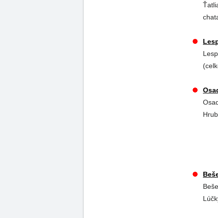
Ťatl
chat
Lesp
Lesp
(cel
Osad
Osad
Hrub
Beše
Beše
Lúčk