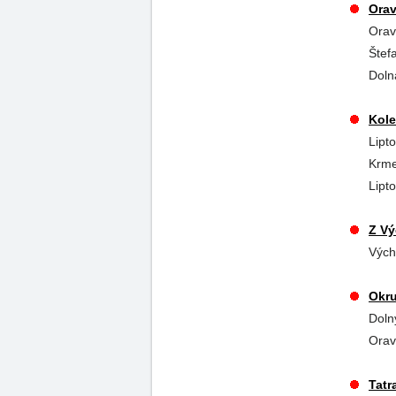
Orav
Orav
Štef
Doln
Kole
Lipt
Krmeš
Lipt
Z Vý
Vých
Okr
Doln
Orav
Tatr