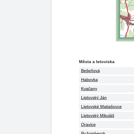
Města a letoviska
Bešeňová
Habovka
Kvačany
Liptovský Ján
Liptovské Matiašovce
Liptovský Mikuláš
Oravice
Ružomberok