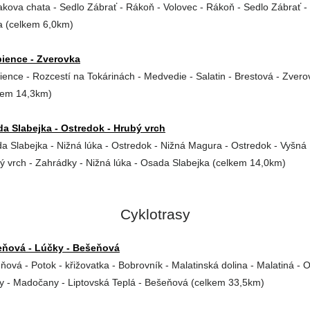
iakova chata - Sedlo Zábrať - Rákoň - Volovec - Rákoň - Sedlo Zábrať -
a (celkem 6,0km)
ience - Zverovka
ience - Rozcestí na Tokárinách - Medvedie - Salatin - Brestová - Zvero
kem 14,3km)
a Slabejka - Ostredok - Hrubý vrch
a Slabejka - Nižná lúka - Ostredok - Nižná Magura - Ostredok - Vyšná
ý vrch - Zahrádky - Nižná lúka - Osada Slabejka (celkem 14,0km)
Cyklotrasy
ňová - Lúčky - Bešeňová
ňová - Potok - křižovatka - Bobrovník - Malatinská dolina - Malatiná - 
y - Madočany - Liptovská Teplá - Bešeňová (celkem 33,5km)