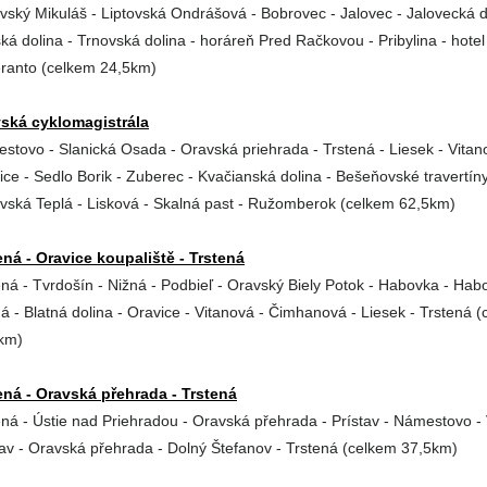
ovský Mikuláš - Liptovská Ondrášová - Bobrovec - Jalovec - Jalovecká d
ská dolina - Trnovská dolina - horáreň Pred Račkovou - Pribylina - hotel
ranto (celkem 24,5km)
ská cyklomagistrála
stovo - Slanická Osada - Oravská priehrada - Trstená - Liesek - Vitan
ice - Sedlo Borik - Zuberec - Kvačianská dolina - Bešeňovské travertíny
ovská Teplá - Lisková - Skalná past - Ružomberok (celkem 62,5km)
ená - Oravice koupaliště - Trstená
ená - Tvrdošín - Nižná - Podbieľ - Oravský Biely Potok - Habovka - Hab
ná - Blatná dolina - Oravice - Vitanová - Čimhanová - Liesek - Trstená 
km)
ená - Oravská přehrada - Trstená
ená - Ústie nad Priehradou - Oravská přehrada - Prístav - Námestovo -
tav - Oravská přehrada - Dolný Štefanov - Trstená (celkem 37,5km)