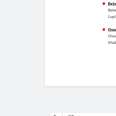
Beše
Beše
Ľupč
Orav
Orav
Kňaž