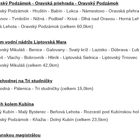
ský Podzámok - Oravská priehrada - Oravský Podzámok
ský Podzámok - Hruštín - Babín - Lokca - Námestovo - Oravská přehra
anov - Tvrdošín - Nižná - Podbieľ - Krivá - Dlhá nad Oravou - Horná Leh
á Lehota - Oravský Podzámok (celkem 60,0km)
m vodní nádrže Liptovská Mara
ovský Mikuláš - Benice - Galovany - Svatý kríž - Lazisko - Dúbrava - Ľub
 - Vlachy - Bobrovník - Hliník - Liptovská Sielnica - Liptovský Trnovec 
ovský Mikuláš (celkem 42,0km)
chodnej na Tri studničky
odná - Pálenica - Tri studničky (celkem 15,0km)
uh kolem Kubína
ý Kubín - Malý Bysterec - Beňová Lehota - Rozcestí pod Kubínskou hol
ský Podzámok - Kňažia - Dolný Kubín (celkem 23,5km)
anskou magistrálou