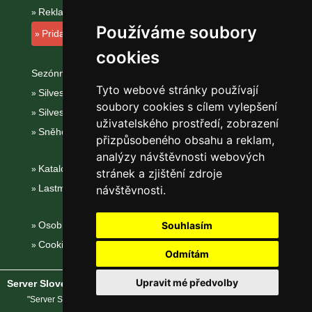
Reklama na tomto serveru
Používáme soubory
Pridanie ubytovacieho zariadenia
cookies
Sezónní odkazy:
Tyto webové stránky používají
Silvester Západní Tatry
soubory cookies s cílem vylepšení
Silvestr na horách 2025/26
uživatelského prostředí, zobrazení
Sněhové zpravodajství
přizpůsobeného obsahu a reklam,
analýzy návštěvnosti webových
Katalog ubytování Západní Tatry
stránek a zjištění zdroje
Lastminute Západní Tatry
návštěvnosti.
Osobní údaje
Souhlasím
Cookies
Odmítám
Upravit mé předvolby
Server Slovenské hory
® - Copyright © 2002-2026
eProgress s.r.o.
"Server Slovenské hory" je registrovaná obchodní známka společnosti