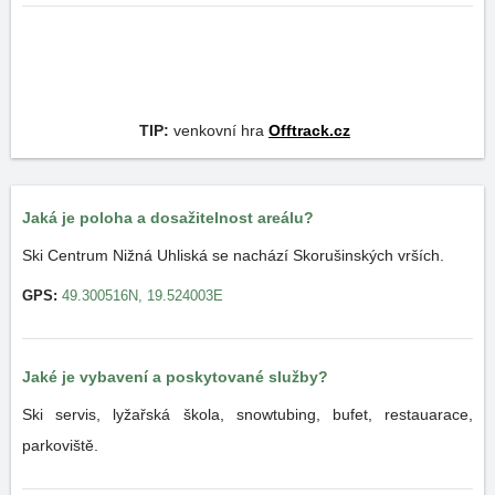
TIP:
venkovní hra
Offtrack.cz
Jaká je poloha a dosažitelnost areálu?
Ski Centrum Nižná Uhliská se nachází Skorušinských vrších.
GPS:
49.300516N, 19.524003E
Jaké je vybavení a poskytované služby?
Ski servis, lyžařská škola, snowtubing, bufet, restauarace,
parkoviště.