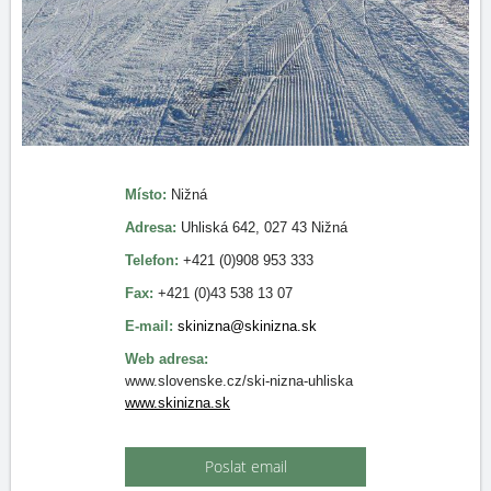
Místo:
Nižná
Adresa:
Uhliská 642, 027 43 Nižná
Telefon:
+421 (0)908 953 333
Fax:
+421 (0)43 538 13 07
E-mail:
skinizna@skinizna.sk
Web adresa:
www.slovenske.cz/ski-nizna-uhliska
www.skinizna.sk
Poslat email