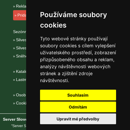
Reklama na tomto serveru
Používáme soubory
Pridanie ubytovacieho zariadenia
cookies
Sezónní odkazy:
Tyto webové stránky používají
Silvester Malá Fatra
soubory cookies s cílem vylepšení
Silvestr na horách 2025/26
uživatelského prostředí, zobrazení
Sněhové zpravodajství
přizpůsobeného obsahu a reklam,
analýzy návštěvnosti webových
Katalog ubytování Malá Fatra
stránek a zjištění zdroje
Lastminute Malá Fatra
návštěvnosti.
Osobní údaje
Souhlasím
Cookies
Odmítám
Upravit mé předvolby
Server Slovenské hory
® - Copyright © 2002-2026
eProgress s.r.o.
"Server Slovenské hory" je registrovaná obchodní známka společnosti