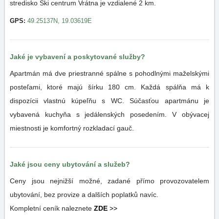
stredisko Ski centrum Vrátna je vzdialené 2 km.
GPS:
49.25137N, 19.03619E
Jaké je vybavení a poskytované služby?
Apartmán má dve priestranné spálne s pohodlnými maželskými
posteľami, ktoré majú šírku 180 cm. Každá spálňa má k
dispozícii vlastnú kúpeľňu s WC. Súčasťou apartmánu je
vybavená kuchyňa s jedálenských posedením. V obývacej
miestnosti je komfortný rozkladací gauč.
Jaké jsou ceny ubytování a služeb?
Ceny jsou nejnižší možné, zadané přímo provozovatelem
ubytování, bez provize a dalších poplatků navíc.
Kompletní ceník naleznete
ZDE
>>