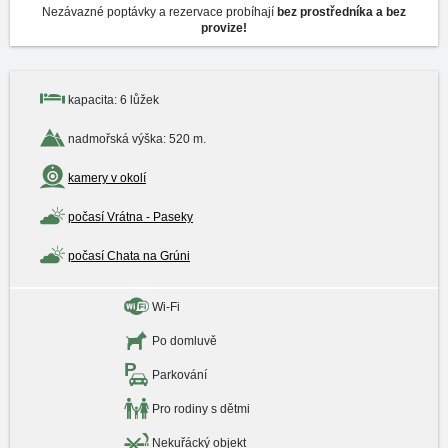
Nezávazné poptávky a rezervace probíhají
bez prostředníka a bez
provize!
kapacita: 6 lůžek
nadmořská výška: 520 m.
kamery v okolí
počasí Vrátna - Paseky
počasí Chata na Grúni
Wi-Fi
Po domluvě
Parkování
Pro rodiny s dětmi
Nekuřácký objekt