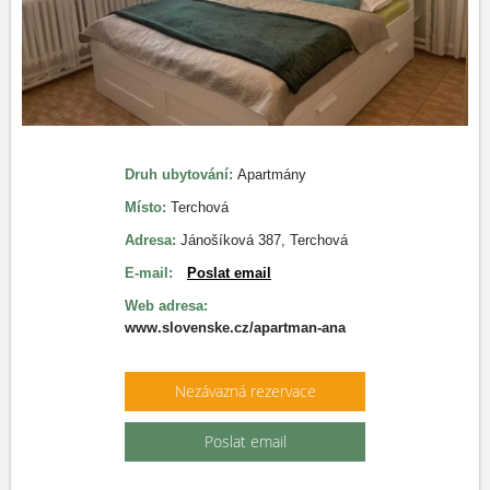
Druh ubytování:
Apartmány
Místo:
Terchová
Adresa:
Jánošíková 387, Terchová
E-mail:
Poslat email
Web adresa:
www.slovenske.cz/apartman-ana
Nezávazná rezervace
Poslat email