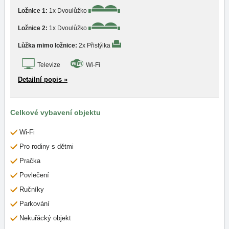
Ložnice 1:
1x Dvoulůžko
Ložnice 2:
1x Dvoulůžko
Lůžka mimo ložnice:
2x Přistýlka
Televize
Wi-Fi
Detailní popis »
Celkové vybavení objektu
Wi-Fi
Pro rodiny s dětmi
Pračka
Povlečení
Ručníky
Parkování
Nekuřácký objekt