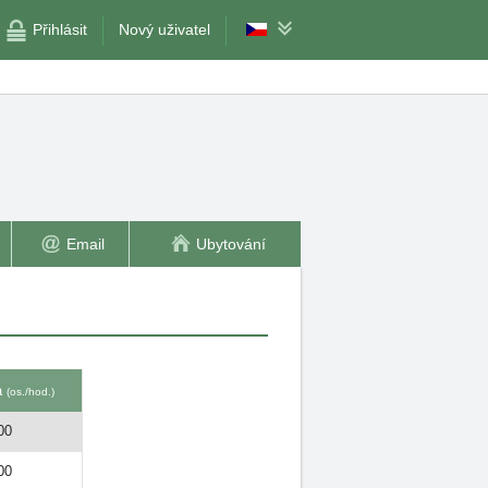
Přihlásit
Nový uživatel
Email
Ubytování
a
(os./hod.)
00
00