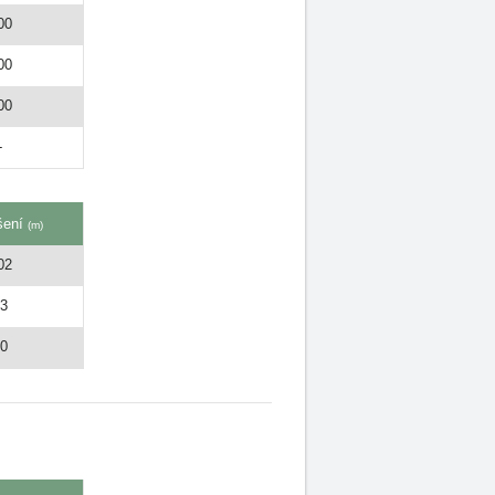
00
00
00
-
šení
(m)
02
83
10