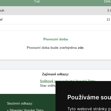
Trať
Dél
ruh
5
rať
11
Provozní doba
Provozní doba bude zveřejněna
zde
.
Zajímavé odkazy:
Sněhové zpravodajství Vysoké Tatry
Stav sněhu v lyžařských střediscích
Používáme sou
Sezónní odkazy:
Katalog ubytování Vysoké
Tyto webové stránky po
Silvester Vysoké Tatry
Lastminute Vysoké Tatry