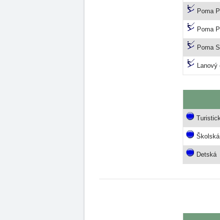
Poma P 
Poma 
Poma S
Lanový 
Turistic
Školská
Detská