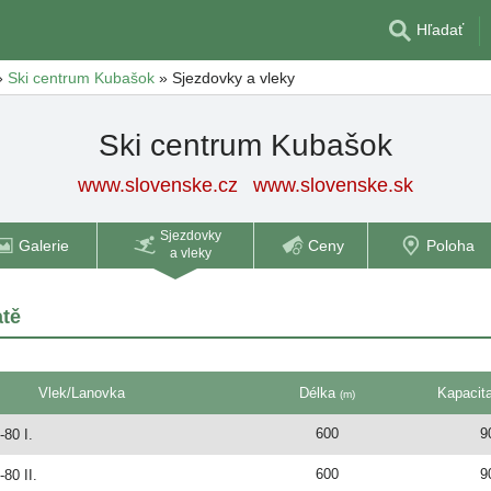
Hľadať
»
Ski centrum Kubašok
»
Sjezdovky a vleky
Ski centrum Kubašok
www.slovenske.cz
www.slovenske.sk
Sjezdovky
Galerie
Ceny
Poloha
a vleky
atě
Vlek/Lanovka
Délka
Kapacit
(m)
600
9
80 I.
600
9
80 II.