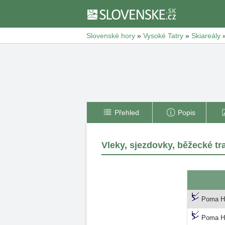
Slovenské hory
»
Vysoké Tatry
»
Skiareály
Přehled
Popis
Vleky, sjezdovky, běžecké tr
Poma H-
Poma H-