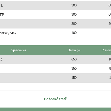
300
6
I.
300
6
PFP
200
2
100
detský vlek
Sjezdovka
Délka
Převý
(m)
650
1
ká
350
150
Běžecké tratě