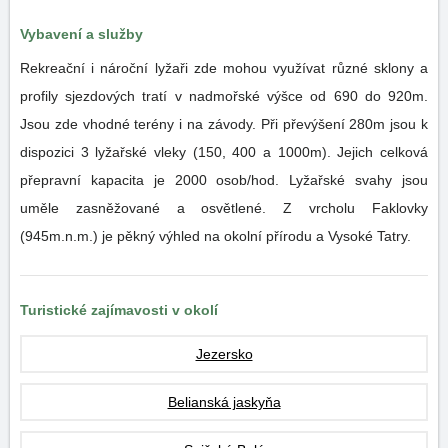
Vybavení a služby
Rekreační i nároční lyžaři zde mohou využívat různé sklony a
profily sjezdových tratí v nadmořské výšce od 690 do 920m.
Jsou zde vhodné terény i na závody. Při převýšení 280m jsou k
dispozici 3 lyžařské vleky (150, 400 a 1000m). Jejich celková
přepravní kapacita je 2000 osob/hod. Lyžařské svahy jsou
uměle zasněžované a osvětlené. Z vrcholu Faklovky
(945m.n.m.) je pěkný výhled na okolní přírodu a Vysoké Tatry.
Turistické zajímavosti v okolí
Jezersko
Belianská jaskyňa