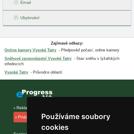
Email
Ubytování
Zajímavé odkazy:
Online kamery Vysoké Tatry
Předpověď počasí, online kamery
Sněhové zpravodajství Vysoké Tatry
Stav sněhu v lyžařských
střediscích
Vysoké Tatry
Průvodce oblastí
Reklama na tomto serveru
Používáme soubory
Pridanie ubytovacieho zariadenia
cookies