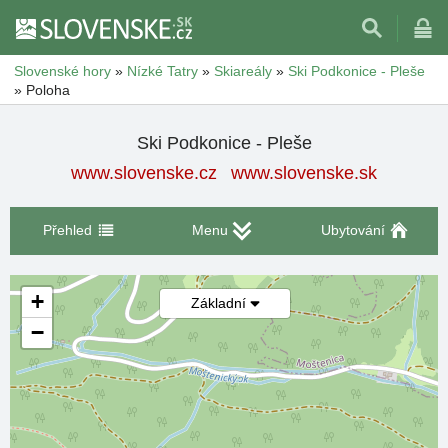
Slovenské hory
»
Nízké Tatry
»
Skiareály
»
Ski Podkonice - Pleše
»
Poloha
Ski Podkonice - Pleše
www.slovenske.cz
www.slovenske.sk
Přehled
Menu
Ubytování
+
Základní
−