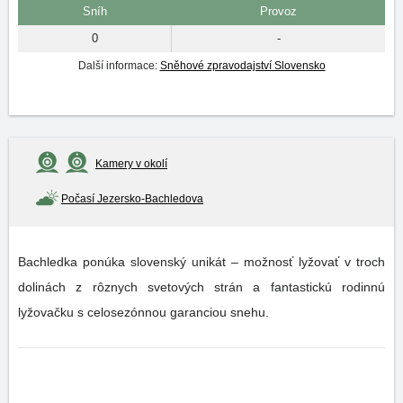
Sníh
Provoz
0
-
Další informace:
Sněhové zpravodajství Slovensko
Kamery v okolí
Počasí Jezersko-Bachledova
Bachledka ponúka slovenský unikát – možnosť lyžovať v troch
dolinách z rôznych svetových strán a fantastickú rodinnú
lyžovačku s celosezónnou garanciou snehu.