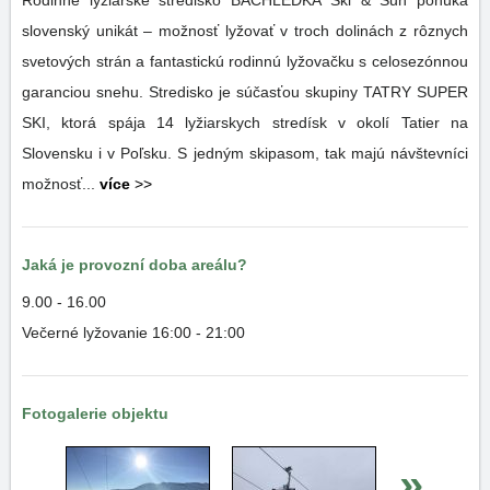
Rodinné lyžiarske stredisko BACHLEDKA Ski & Sun ponúka
slovenský unikát – možnosť lyžovať v troch dolinách z rôznych
svetových strán a fantastickú rodinnú lyžovačku s celosezónnou
garanciou snehu. Stredisko je súčasťou skupiny TATRY SUPER
SKI, ktorá spája 14 lyžiarskych stredísk v okolí Tatier na
Slovensku i v Poľsku. S jedným skipasom, tak majú návštevníci
možnosť...
více
>>
Jaká je provozní doba areálu?
9.00 - 16.00
Večerné lyžovanie 16:00 - 21:00
Fotogalerie objektu
»