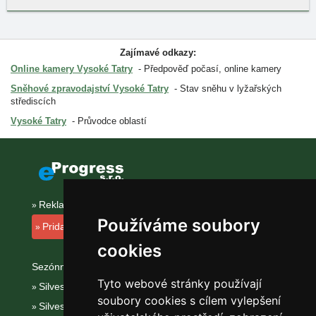
Zajímavé odkazy:
Online kamery Vysoké Tatry
Předpověď počasí, online kamery
Sněhové zpravodajství Vysoké Tatry
Stav sněhu v lyžařských
střediscích
Vysoké Tatry
Průvodce oblastí
Reklama na tomto serveru
Používáme soubory
Pridanie ubytovacieho zariadenia
cookies
Sezónní odkazy:
Tyto webové stránky používají
Silvester Vysoké Tatry
soubory cookies s cílem vylepšení
Silvestr na horách 2025/26