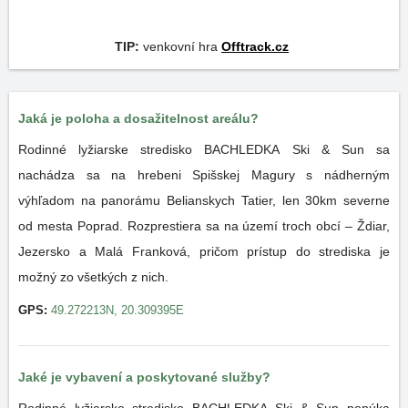
TIP:
venkovní hra
Offtrack.cz
Jaká je poloha a dosažitelnost areálu?
Rodinné lyžiarske stredisko BACHLEDKA Ski & Sun sa
nachádza sa na hrebeni Spišskej Magury s nádherným
výhľadom na panorámu Belianskych Tatier, len 30km severne
od mesta Poprad. Rozprestiera sa na území troch obcí – Ždiar,
Jezersko a Malá Franková, pričom prístup do strediska je
možný zo všetkých z nich.
GPS:
49.272213N, 20.309395E
Jaké je vybavení a poskytované služby?