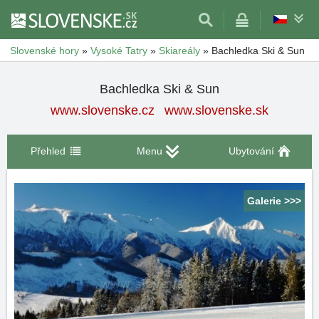
Slovenské hory
»
Vysoké Tatry
»
Skiareály
»
Bachledka Ski & Sun
Bachledka Ski & Sun
www.slovenske.cz
www.slovenske.sk
Přehled
Menu
Ubytování
Galerie >>>