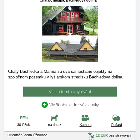
Chata/Chalupa,
Bachledova dolina
Chaty Bachledka a Marína sú dva samostatné objekty na
spoločnom pozemku v lyžiarskom stredisku Bachledova dolina.
Více o tomto ubytování
Vložit objekt do své aktovky
30 lůžek
na dotaz
Kamera
Počasí
Orientační cena lůžko/noc:
12 EUR
bez stravování