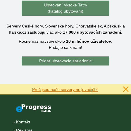
Ubytování Vysoké Tatry
(katalog ubytování)
Servery České hory, Slovenské hory, Chorvátske.sk, Alpské.sk a
Italské.cz zastupujú viac ako
17 000
ubytovacích zariadení
.
Ročne nás navštívi okolo
10 miliónov
užívateľov
.
Pridajte sa k nám!
Pridať ubytovacie zariadenie
Proč jsou naše servery nejlevnější?
Kontakt
Reklama