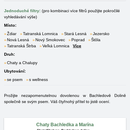
Jednoduché filtry:
(pro kombinaci více filtrů použijte pokročilé
vyhledávání výše)
Místo:
Ždiar
Tatranská Lomnica
Stará Lesná
Jezersko
Nová Lesná
Nový Smokovec
Poprad
Štôla
Tatranská Štrba
Veľká Lomnica
Více
Druh:
Chaty a Chalupy
Ubytování:
se psem
s wellness
Prožijte nezapomenutelnou dovolenou w Bachledově Dolině
společně se svým psem. Váš čtyřnohý přítel to jistě ocení.
Chaty Bachledka a Marína