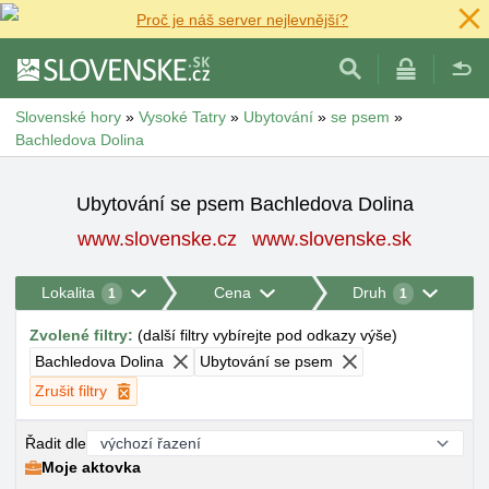
Proč je náš server nejlevnější?
Slovenské hory
»
Vysoké Tatry
»
Ubytování
»
se psem
»
Bachledova Dolina
Ubytování se psem Bachledova Dolina
www.slovenske.cz
www.slovenske.sk
Lokalita
Cena
Druh
1
1
Zvolené filtry
:
(
další filtry vybírejte pod odkazy výše
)
Bachledova Dolina
Ubytování se psem
Zrušit filtry
Řadit dle
Moje aktovka