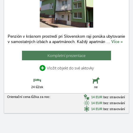
Penzión v krásnom prostredí pri Slovenskom raji ponúka ubytovanie
v samostatných izbách a apartmánoch. Každý apartmán
…
Více »
Kompletní prezentace
Vložit objekt do své aktovky
24 lůžek
ne
Orientační cena lůžka za noc:
14 EUR
bez stravování
14 EUR
bez stravování
14 EUR
bez stravování