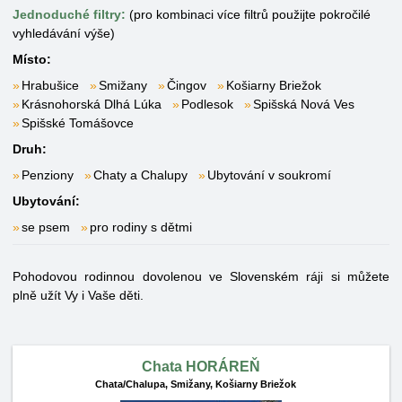
Jednoduché filtry:
(pro kombinaci více filtrů použijte pokročilé
vyhledávání výše)
Místo:
Hrabušice
Smižany
Čingov
Košiarny Briežok
Krásnohorská Dlhá Lúka
Podlesok
Spišská Nová Ves
Spišské Tomášovce
Druh:
Penziony
Chaty a Chalupy
Ubytování v soukromí
Ubytování:
se psem
pro rodiny s dětmi
Pohodovou rodinnou dovolenou ve Slovenském ráji si můžete
plně užít Vy i Vaše děti.
Chata HORÁREŇ
Chata/Chalupa,
Smižany, Košiarny Briežok