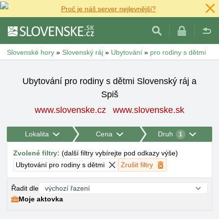
Proč je náš server nejlevnější?
Slovenské hory
»
Slovenský ráj
»
Ubytování
»
pro rodiny s dětmi
Ubytování pro rodiny s dětmi Slovenský ráj a
Spiš
www.slovenske.cz
www.slovenske.sk
Lokalita
Cena
Druh
1
Zvolené filtry
:
(
další filtry vybírejte pod odkazy výše
)
Ubytování pro rodiny s dětmi
Zrušit filtry
Řadit dle
Moje aktovka