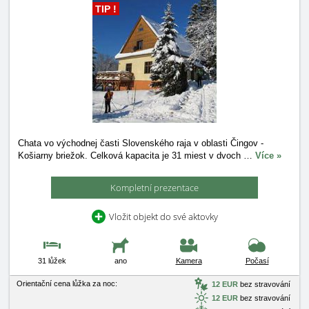
TIP !
Chata vo východnej časti Slovenského raja v oblasti Čingov -
Košiarny briežok. Celková kapacita je 31 miest v dvoch
…
Více »
Kompletní prezentace
Vložit objekt do své aktovky
31 lůžek
ano
Kamera
Počasí
Orientační cena lůžka za noc:
12 EUR
bez stravování
12 EUR
bez stravování