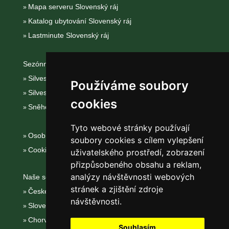
Mapa serveru Slovenský ráj
Katalog ubytování Slovenský ráj
Lastminute Slovenský ráj
Sezónní odkazy:
Silvester Slovenský ráj
Používáme soubory
Silvestr na horách 2025/26
cookies
Sněhové zpravodajství
Tyto webové stránky používají
Osobní údaje
soubory cookies s cílem vylepšení
Cookies
uživatelského prostředí, zobrazení
přizpůsobeného obsahu a reklam,
analýzy návštěvnosti webových
Naše servery:
stránek a zjištění zdroje
České hory
návštěvnosti.
Slovenské hory
Chorvatsko
Souhlasím