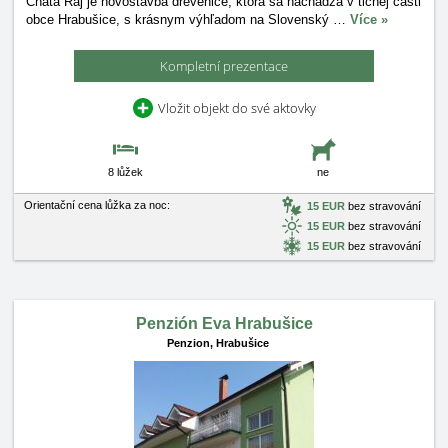
Chata Raj je novostavba drevenice, ktorá sa nachádza v tichej časti
obce Hrabušice, s krásnym výhľadom na Slovenský
…
Více »
Kompletní prezentace
Vložit objekt do své aktovky
8 lůžek
ne
Orientační cena lůžka za noc:
15 EUR
bez stravování
15 EUR
bez stravování
15 EUR
bez stravování
Penzión Eva Hrabušice
Penzion,
Hrabušice