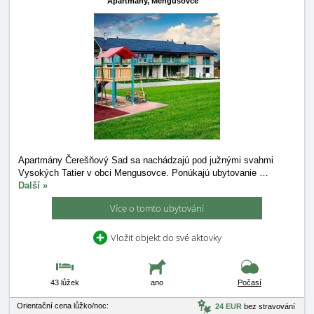
Apartmány,
Mengusovce
Apartmány Čerešňový Sad sa nachádzajú pod južnými svahmi
Vysokých Tatier v obci Mengusovce. Ponúkajú ubytovanie
…
Další »
Více o tomto ubytování
Vložit objekt do své aktovky
43 lůžek
ano
Počasí
Orientační cena lůžko/noc:
24 EUR
bez stravování