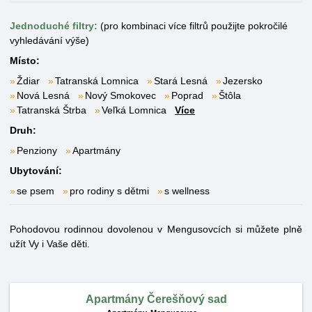
Jednoduché filtry:
(pro kombinaci více filtrů použijte pokročilé
vyhledávání výše)
Místo:
Ždiar
Tatranská Lomnica
Stará Lesná
Jezersko
Nová Lesná
Nový Smokovec
Poprad
Štôla
Tatranská Štrba
Veľká Lomnica
Více
Druh:
Penziony
Apartmány
Ubytování:
se psem
pro rodiny s dětmi
s wellness
Pohodovou rodinnou dovolenou v Mengusovcích si můžete plně
užít Vy i Vaše děti.
Apartmány Čerešňový sad