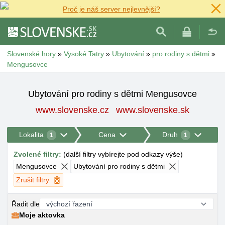
Proč je náš server nejlevnější?
Slovenské hory
»
Vysoké Tatry
»
Ubytování
»
pro rodiny s dětmi
»
Mengusovce
Ubytování pro rodiny s dětmi Mengusovce
www.slovenske.cz
www.slovenske.sk
Lokalita
Cena
Druh
1
1
Zvolené filtry
:
(
další filtry vybírejte pod odkazy výše
)
Mengusovce
Ubytování pro rodiny s dětmi
Zrušit filtry
Řadit dle
Moje aktovka