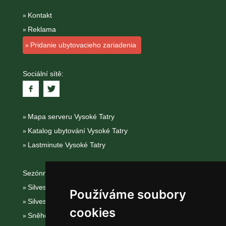
Kontakt
Reklama
Pridanie ubytovacieho zariadenia
Sociální sítě:
Mapa serveru Vysoké Tatry
Katalog ubytování Vysoké Tatry
Lastminute Vysoké Tatry
Sezónní odkazy:
Silvester Vysoké Tatry
Používáme soubory
Silvestr na horách 2025/26
cookies
Sněhové zpravodajství