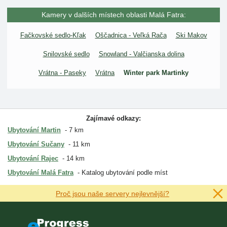
Kamery v dalších místech oblasti Malá Fatra:
Fačkovské sedlo-Kľak
Oščadnica - Veľká Rača
Ski Makov
Snilovské sedlo
Snowland - Valčianska dolina
Vrátna - Paseky
Vrátna
Winter park Martinky
Zajímavé odkazy:
Ubytování Martin
7 km
Ubytování Sučany
11 km
Ubytování Rajec
14 km
Ubytování Malá Fatra
Katalog ubytování podle míst
Proč jsou naše servery nejlevnější?