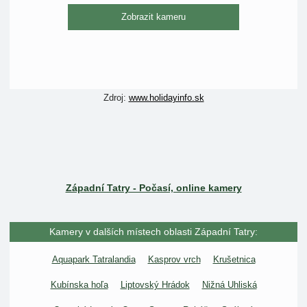
Zobrazit kameru
Zdroj:
www.holidayinfo.sk
Západní Tatry - Počasí, online kamery
Kamery v dalších místech oblasti Západní Tatry:
Aquapark Tatralandia
Kasprov vrch
Krušetnica
Kubínska hoľa
Liptovský Hrádok
Nižná Uhliská