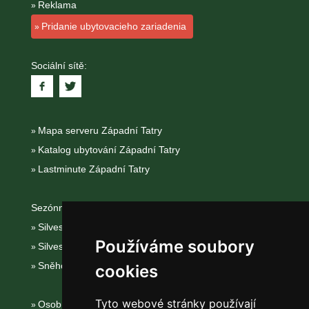
Reklama
Pridanie ubytovacieho zariadenia
Sociální sítě:
Mapa serveru Západní Tatry
Katalog ubytování Západní Tatry
Lastminute Západní Tatry
Sezónní odkazy:
Silvester Západní Tatry
Používáme soubory
Silvestr na horách 2025/26
Sněhové zpravodajství
cookies
Tyto webové stránky používají
Osobní údaje