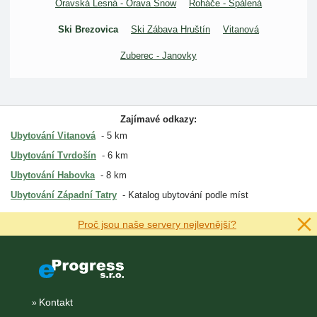
Oravská Lesná - Orava Snow
Roháče - Spálená
Ski Brezovica
Ski Zábava Hruštín
Vitanová
Zuberec - Janovky
Zajímavé odkazy:
Ubytování Vitanová
5 km
Ubytování Tvrdošín
6 km
Ubytování Habovka
8 km
Ubytování Západní Tatry
Katalog ubytování podle míst
Proč jsou naše servery nejlevnější?
Kontakt