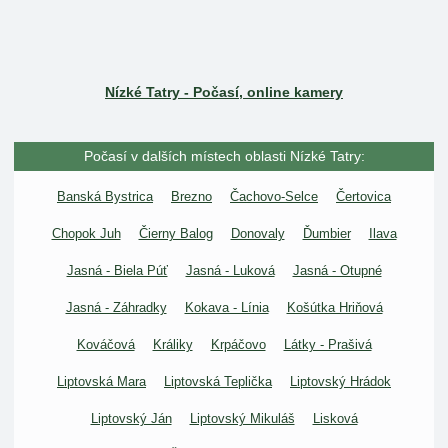
Nízké Tatry - Počasí, online kamery
Počasí v dalších místech oblasti Nízké Tatry:
Banská Bystrica
Brezno
Čachovo-Selce
Čertovica
Chopok Juh
Čierny Balog
Donovaly
Ďumbier
Ilava
Jasná - Biela Púť
Jasná - Luková
Jasná - Otupné
Jasná - Záhradky
Kokava - Línia
Košútka Hriňová
Kováčová
Králiky
Krpáčovo
Látky - Prašivá
Liptovská Mara
Liptovská Teplička
Liptovský Hrádok
Liptovský Ján
Liptovský Mikuláš
Lisková