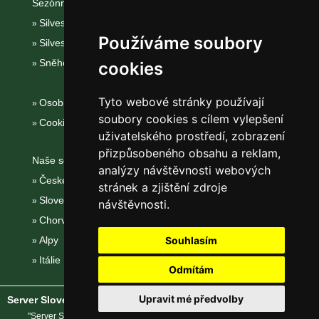
Sezónní odkazy:
Silvester Nízké Tatry
Používáme soubory
Silvestr na horách 2025/26
Sněhové zpravodajství
cookies
Tyto webové stránky používají
Osobní údaje
soubory cookies s cílem vylepšení
Cookies
uživatelského prostředí, zobrazení
přizpůsobeného obsahu a reklam,
Naše servery:
analýzy návštěvnosti webových
České hory
stránek a zjištění zdroje
Slovenské hory
návštěvnosti.
Chorvatsko
Alpy
Souhlasím
Itálie
Odmítám
Upravit mé předvolby
Server Slovenské hory
® - Copyright © 2002-2026
eProgress s.r.o.
"Server Slovenské hory" je registrovaná obchodní známka společnosti