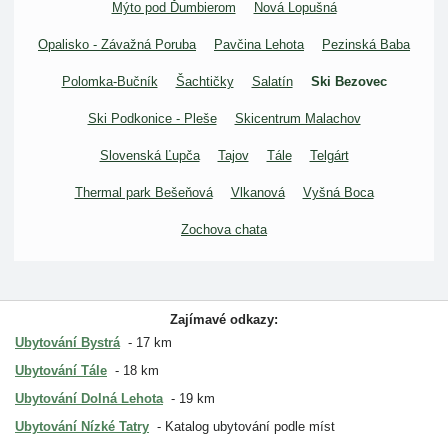
Mýto pod Ďumbierom
Nová Lopušná
Opalisko - Závažná Poruba
Pavčina Lehota
Pezinská Baba
Polomka-Bučník
Šachtičky
Salatín
Ski Bezovec
Ski Podkonice - Pleše
Skicentrum Malachov
Slovenská Ľupča
Tajov
Tále
Telgárt
Thermal park Bešeňová
Vlkanová
Vyšná Boca
Zochova chata
Zajímavé odkazy:
Ubytování Bystrá
17 km
Ubytování Tále
18 km
Ubytování Dolná Lehota
19 km
Ubytování Nízké Tatry
Katalog ubytování podle míst