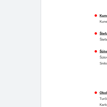
Kune
Kune
Štef
Štef
Šúto
Šúto
Snil
Okol
Turč
Karl