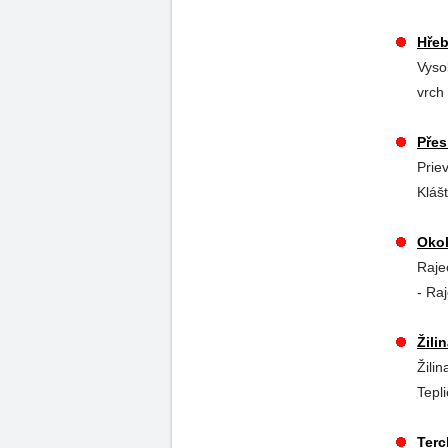
Hře
Vyso
vrch
Přes
Prie
Kláš
Okol
Raje
- Ra
Žili
Žili
Tepl
Terc