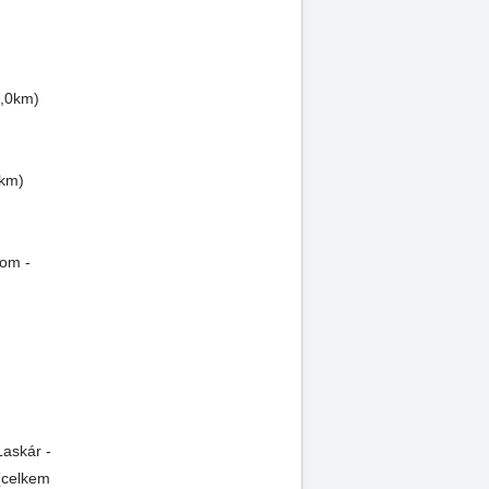
9,0km)
0km)
bom -
Laskár -
 (celkem