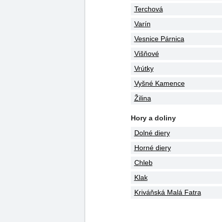
Terchová
Varín
Vesnice Párnica
Višňové
Vrútky
Vyšné Kamence
Žilina
Hory a doliny
Dolné diery
Horné diery
Chleb
Klak
Kriváňská Malá Fatra