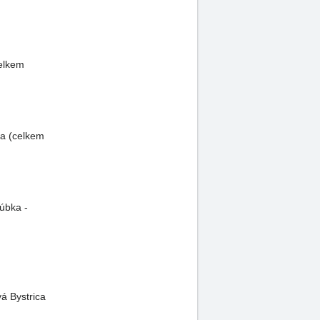
celkem
ca (celkem
rúbka -
vá Bystrica