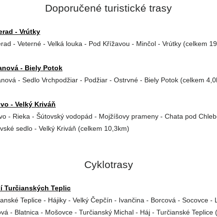
Doporučené turistické trasy
rad - Vrútky
rad - Veterné - Velká louka - Pod Křížavou - Minčol - Vrútky (celkem 1
anová - Biely Potok
anová - Sedlo Vrchpodžiar - Podžiar - Ostrvné - Biely Potok (celkem 4,
vo - Velký Kriváň
vo - Rieka - Šútovský vodopád - Mojžíšovy prameny - Chata pod Chle
ovské sedlo - Velký Kriváň (celkem 10,3km)
Cyklotrasy
í Turčianských Teplic
ianské Teplice - Hájiky - Velký Čepčín - Ivančina - Borcová - Socovce - 
ová - Blatnica - Mošovce - Turčianský Michal - Háj - Turčianské Teplice