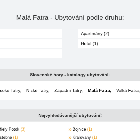
Malá Fatra - Ubytování podle druhu:
Apartmány (2)
Hotel (1)
Slovenské hory - katalogy ubytování:
soké Tatry
,
Nízké Tatry
,
Západní Tatry
,
Malá Fatra
,
Velká Fatra
,
Nejvyhledávanější ubytování:
Biely Potok
3
Bojnice
1
Istebné
1
Kraľovany
1