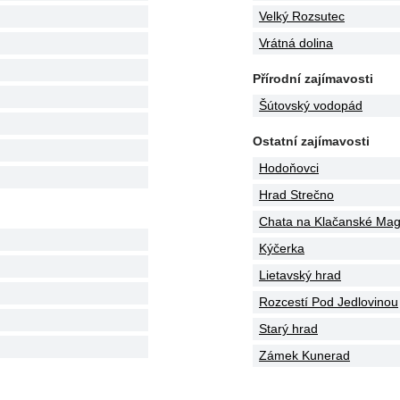
Velký Rozsutec
Vrátná dolina
Přírodní zajímavosti
Šútovský vodopád
Ostatní zajímavosti
Hodoňovci
Hrad Strečno
Chata na Klačanské Ma
Kýčerka
Lietavský hrad
Rozcestí Pod Jedlovinou
Starý hrad
Zámek Kunerad