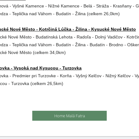
hová - Vyšné Kamence - Nížné Kamence - Belá - Stráža - Krasňany - G
dza - Teplička nad Váhom - Budatín - Žilina (celkem 26,0km)
cké Nové Město - Kotrčiná Lúčka - Žilina - Kysucké Nové Město
cké Nové Město - Budatínská Lehota - Radoľa - Dolný Vadičov - Kotrči
dza - Teplička nad Váhom - Budatín - Žilina - Budatín - Brodno - Ošker
cké Nové Město (celkem 34,0km)
ovka - Vysoká nad Kysucou - Turzovka
ovka - Predmier pri Turzovke - Korňa - Vyšný Kelčov - Nižný Kelčov - 
cou - Turzovka (celkem 26,5km)
Home Malá Fatra