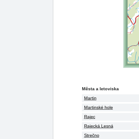
Města a letoviska
Martin
Martinské hole
Rajec
Rajecká Lesná
Strečno