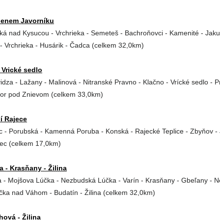
benem Javorníku
ká nad Kysucou - Vrchrieka - Semeteš - Bachroňovci - Kamenité - Jak
 - Vrchrieka - Husárik - Čadca (celkem 32,0km)
 Vrické sedlo
vidza - Lažany - Malinová - Nitranské Pravno - Klačno - Vrícké sedlo - P
tor pod Znievom (celkem 33,0km)
í Rajece
c - Porubská - Kamenná Poruba - Konská - Rajecké Teplice - Zbyňov -
jec (celkem 17,0km)
na - Krasňany - Žilina
na - Mojšova Lúčka - Nezbudská Lúčka - Varín - Krasňany - Gbeľany - 
ička nad Váhom - Budatín - Žilina (celkem 32,0km)
hová - Žilina