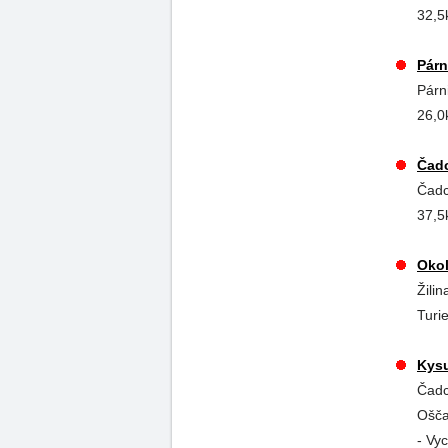
32,5
Párn
Párn
26,0
Čadc
Čadc
37,5
Okol
Žili
Turie
Kysu
Čadc
Ošča
- Vy