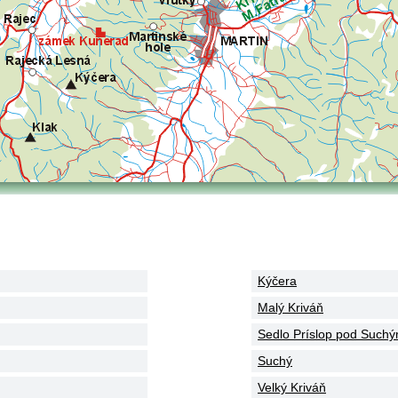
Kýčera
Malý Kriváň
Sedlo Príslop pod Such
Suchý
Velký Kriváň