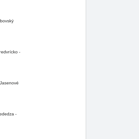
ubovský
redvrícko -
 Jasenové
Nededza -