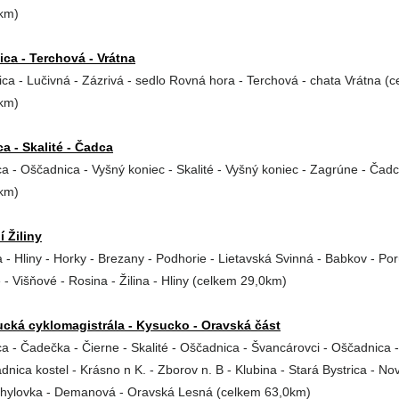
km)
ica - Terchová - Vrátna
ica - Lučivná - Zázrivá - sedlo Rovná hora - Terchová - chata Vrátna (
km)
a - Skalité - Čadca
a - Oščadnica - Vyšný koniec - Skalité - Vyšný koniec - Zagrúne - Čad
km)
í Žiliny
na - Hliny - Horky - Brezany - Podhorie - Lietavská Svinná - Babkov - Po
 - Višňové - Rosina - Žilina - Hliny (celkem 29,0km)
cká cyklomagistrála - Kysucko - Oravská část
a - Čadečka - Čierne - Skalité - Oščadnica - Švancárovci - Oščadnica -
dnica kostel - Krásno n K. - Zborov n. B - Klubina - Stará Bystrica - No
chylovka - Demanová - Oravská Lesná (celkem 63,0km)