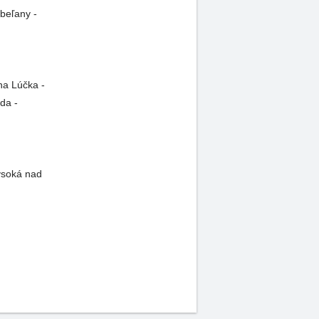
beľany -
na Lúčka -
da -
Vysoká nad