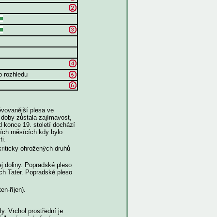
o rozhledu
vovanější plesa ve
ší doby zůstala zajímavost,
d konce 19. století dochází
ních měsících kdy bylo
ti.
kriticky ohrožených druhů
j doliny. Popradské pleso
ch Tater. Popradské pleso
n-říjen).
. Vrchol prostřední je