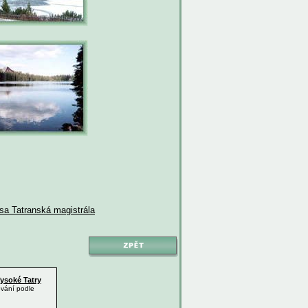
asa Tatranská magistrála
ysoké Tatry
ování podle