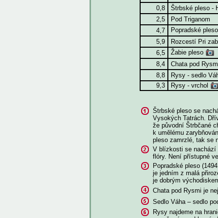
0,8
Štrbské pleso - 
2,5
Pod Triganom
Popradské ples
4,7
5,9
Rozcestí Pri za
Žabie pleso
6,5
8,4
Chata pod Rysm
8,8
Rysy - sedlo V
9,3
Rysy - vrchol
Štrbské pleso se nach
Vysokých Tatrách. Dřívě
že původní Štrbčané cht
k umělému zarybňování 
pleso zamrzlé, tak se 
V blízkosti se nachází 
flóry. Není přístupné ve
Popradské pleso (1494 
je jedním z malá přir
je dobrým východiskem
Chata pod Rysmi je nej
Sedlo Váha – sedlo po
Rysy najdeme na hranic