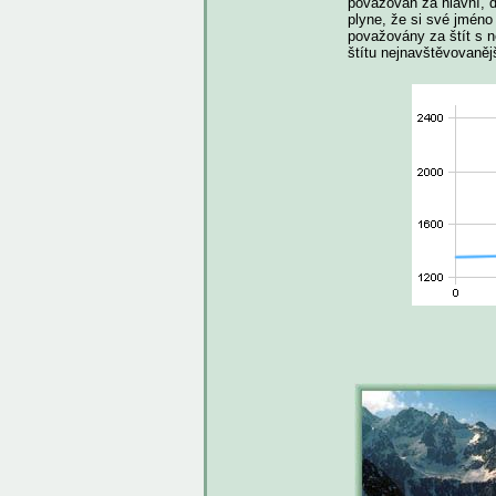
považován za hlavní, d
plyne, že si své jméno
považovány za štít s 
štítu nejnavštěvovaně