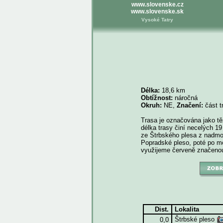
www.slovenske.cz
www.slovenske.sk
Vysoké Tatry
Délka:
18,6 km
Obtížnost:
náročná
Okruh:
NE,
Značení:
část t
Trasa je označována jako těž
délka trasy činí necelých 19
ze Štrbského plesa z nadmo
Popradské pleso, poté po mo
využijeme červeně značenou
Dist.
Lokalita
Štrbské pleso
0,0