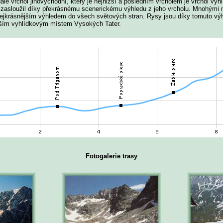
ále vrchol jihovýchodní, který je nejnižší a posledním vrcholem je vrchol vyh
 zasloužil díky překrásnému scenerickému výhledu z jeho vrcholu. Mnohými 
nejkrásnějším výhledem do všech světových stran. Rysy jsou díky tomuto v
jším vyhlídkovým místem Vysokých Tater.
Fotogalerie trasy