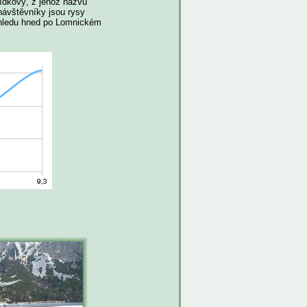
lídkový, z jehož názvu
návštěvníky jsou rysy
ýhledu hned po Lomnickém