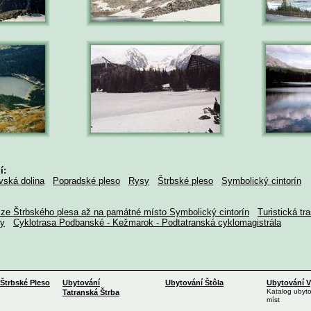
í:
ská dolina
Popradské pleso
Rysy
Štrbské pleso
Symbolický cintorín
a ze Štrbského plesa až na památné místo Symbolický cintorín
Turistická tr
dy
Cyklotrasa Podbanské -
Kežmarok -
Podtatranská cyklomagistrála
Štrbské Pleso
Ubytování
Ubytování
Štôla
Ubytování
V
Katalog ubyt
Tatranská Štrba
míst