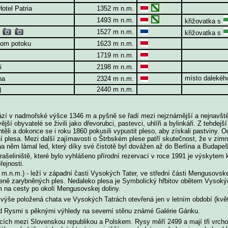
Hotel Patria
1352 m n.m.
1493 m n.m.
křižovatka s
o
1527 m n.m.
křižovatka s
bom potoku
1623 m n.m.
1719 m n.m.
i
2198 m n.m.
místo dalekéh
áha
2324 m n.m.
2440 m n.m.
ází v nadmořské výšce 1346 m a pyšně se řadí mezi nejznámější a nejnavště
jší obyvatelé se živili jako dřevorubci, pastevci, uhlíři a bylinkáři. Z tehdej
ěli a dokonce se i roku 1860 pokusili vypustit pleso, aby získali pastviny. O
plesa. Mezi další zajímavosti o Štrbském plese patří skutečnost, že v zim
na něm lámal led, který díky své čistotě byl dovážen až do Berlína a Budapeš
rašeliniště, které bylo vyhlášeno přírodní rezervací v roce 1991 je výskytem 
řejnosti.
m.n.m.) - leží v západní časti Vysokých Tater, ve střední části Mengusovske
ozeně zarybněných ples. Nedaleko plesa je Symbolický hřbitov obětem Vysoký
 na cesty po okolí Mengusovskej doliny.
výše položená chata ve Vysokých Tatrách otevřená jen v letním období (květe
d Rysmi s pěknými výhledy na severní stěnu známé Galérie Gánku.
ích mezi Slovenskou republikou a Polskem. Rysy měří 2499 a mají tři vrcholy