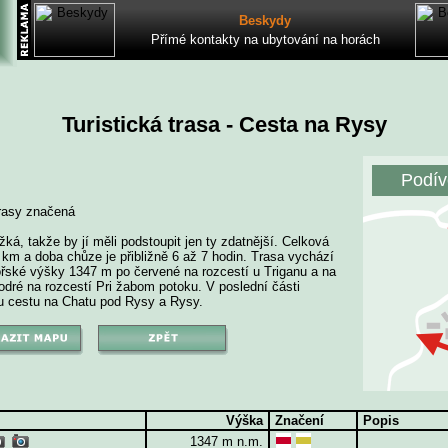
Beskydy
Přímé kontakty na ubytování na horách
Turistická trasa - Cesta na Rysy
Podív
rasy značená
ká, takže by jí měli podstoupit jen ty zdatnější. Celková
 km a doba chůze je přibližně 6 až 7 hodin. Trasa vychází
řské výšky 1347 m po červené na rozcestí u Triganu a na
dré na rozcestí Pri žabom potoku. V poslední části
 cestu na Chatu pod Rysy a Rysy.
Výška
Značení
Popis
1347 m n.m.