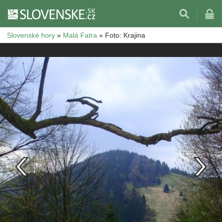
Slovenské hory
»
Malá Fatra
»
Foto: Krajina