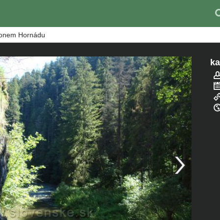
ňonem Hornádu
k