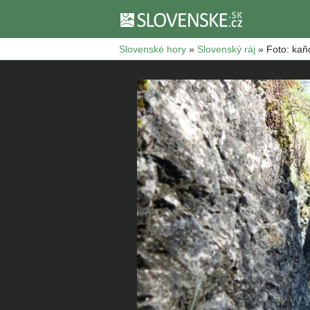
Slovenské hory
»
Slovenský ráj
»
Foto: ka