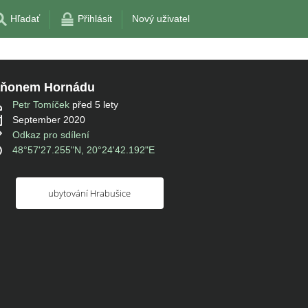
Hľadať
Přihlásit
Nový uživatel
aňonem Hornádu
Petr Tomíček
před 5 lety
September 2020
Odkaz pro sdílení
48°57'27.255"N, 20°24'42.192"E
ubytování Hrabušice