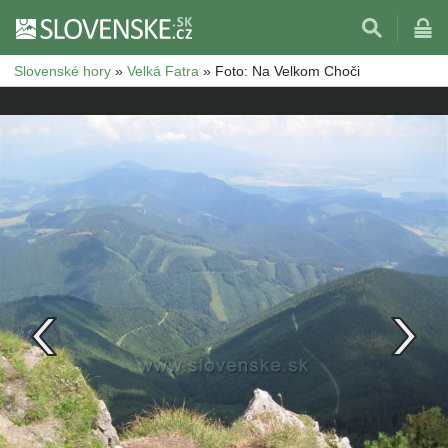
Slovenské hory
»
Velká Fatra
»
Foto: Na Velkom Choči