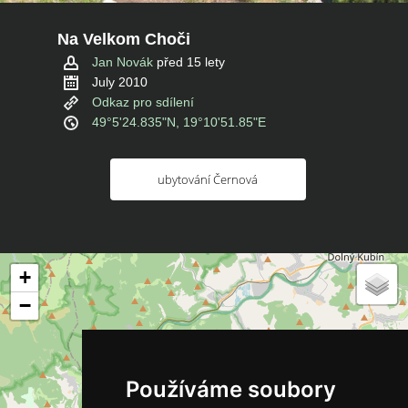
Na Velkom Choči
Jan Novák
před 15 lety
July 2010
Odkaz pro sdílení
49°5'24.835"N, 19°10'51.85"E
ubytování Černová
+
−
Používáme soubory