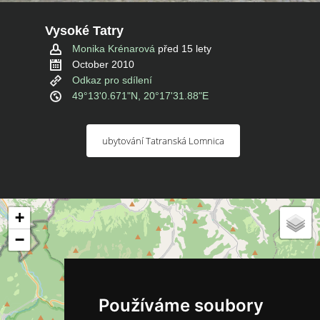
Vysoké Tatry
Monika Krénarová
před 15 lety
October 2010
Odkaz pro sdílení
49°13'0.671"N, 20°17'31.88"E
ubytování Tatranská Lomnica
+
−
Používáme soubory