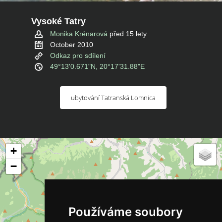
Vysoké Tatry
Monika Krénarová
před 15 lety
October 2010
Odkaz pro sdílení
49°13'0.671"N, 20°17'31.88"E
ubytování Tatranská Lomnica
+
−
Používáme soubory