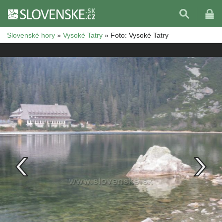
Slovenské hory
»
Vysoké Tatry
»
Foto: Vysoké Tatry