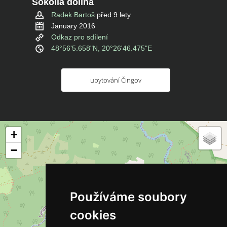
Sokolia dolina
Radek Bartoš
před 9 lety
January 2016
Odkaz pro sdílení
48°56'5.658"N, 20°26'46.475"E
ubytování Čingov
+
−
Používáme soubory
cookies