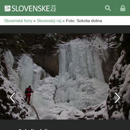
Slovenské hory
»
Slovenský ráj
»
Foto: Sokolia dolina