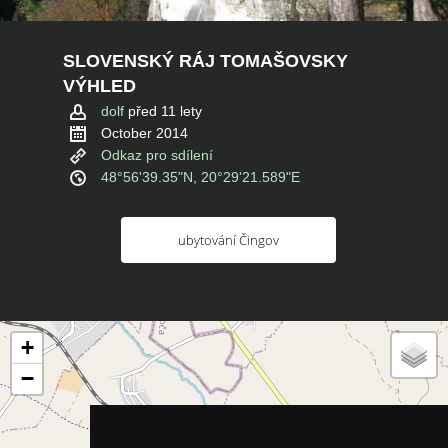
SLOVENSKÝ RÁJ TOMAŠOVSKY
VÝHLED
dolf
před 11 lety
October 2014
Odkaz pro sdílení
48°56'39.35"N, 20°29'21.589"E
ubytování Čingov
+
−