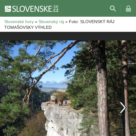
Slovenské hory
»
Slovenský ráj
»
Foto: SLOVENSKÝ RÁJ
TOMAŠOVSKY VÝHLED