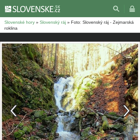
Slovenské hory
»
Slovenský ráj
»
Foto: Slovenský ráj - Zejmarská
roklina