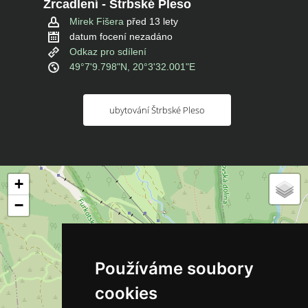
Zrcadlení - Štrbské Pleso
Mirek Fišera
před 13 lety
datum focení nezadáno
Odkaz pro sdílení
49°7'9.798"N, 20°3'32.001"E
ubytování Štrbské Pleso
+
−
Používáme soubory
cookies