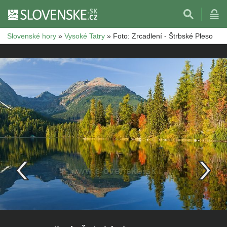
Slovenské hory
»
Vysoké Tatry
»
Foto: Zrcadlení - Štrbské Pleso