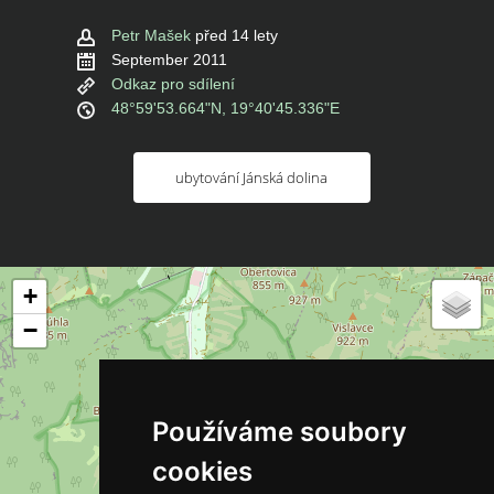
Petr Mašek
před 14 lety
September 2011
Odkaz pro sdílení
48°59'53.664"N, 19°40'45.336"E
ubytování Jánská dolina
+
−
Používáme soubory
cookies