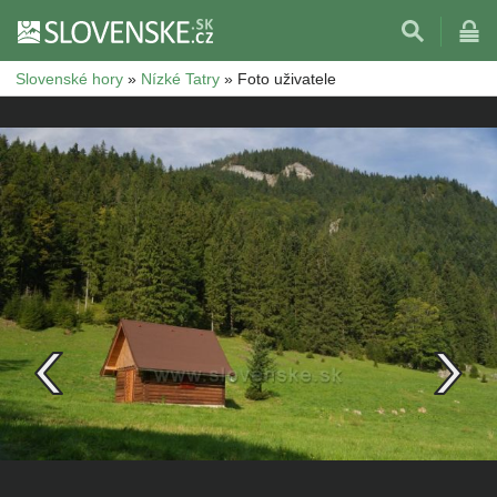
Slovenské hory
»
Nízké Tatry
»
Foto uživatele