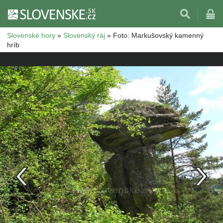
Slovenské hory
»
Slovenský ráj
»
Foto: Markušovský kamenný
hríb