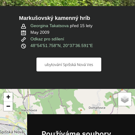
Markušovský kamenný hríb
Georgina Takatsova
před 15 lety
May 2009
Odkaz pro sdílení
48°54'51.758"N, 20°37'36.591"E
ubytování Spišská Nová Ves
+
−
Používáme soubory