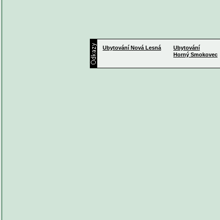
Ubytování
Nová Lesná
Ubytování
Horný Smokovec