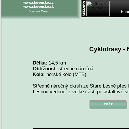
www.slovenske.cz
www.slovenske.sk
Přím
Vysoké Tatry
Cyklotrasy -
Délka:
14,5 km
Obtížnost:
středně náročná
Kola:
horské kolo (MTB)
Středně náročný okruh ze Staré Lesné pře
Lesnou vedoucí z velké části po asfaltové sil