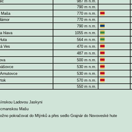
nec
987 m n.m.
790 m n.m.
á Maša
770 m n.m.
 Hámor
770 m n.m.
790 m n.m.
va hlava
1055 m n.m.
Huta
564 m n.m.
vá Ves
470 m n.m.
487 m n.m.
gova
500 m n.m.
mášovce
530 m n.m.
 Arnutovce
530 m n.m.
rtok
570 m n.m.
550 m n.m.
šínskou Ladovou Jaskyni
alcmanskou Mašu
možno pokračovat do Mlýnků a přes sedlo Grajnár do Novoveské hute