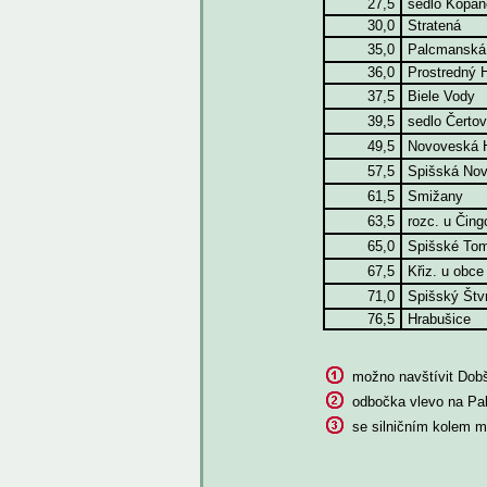
27,5
sedlo Kopa
30,0
Stratená
35,0
Palcmansk
36,0
Prostredný
37,5
Biele Vody
39,5
sedlo Čerto
49,5
Novoveská 
57,5
Spišská No
61,5
Smižany
63,5
rozc. u Čin
65,0
Spišské To
67,5
Křiz. u obce
71,0
Spišský Štv
76,5
Hrabušice
možno navštívit Dob
odbočka vlevo na P
se silničním kolem 