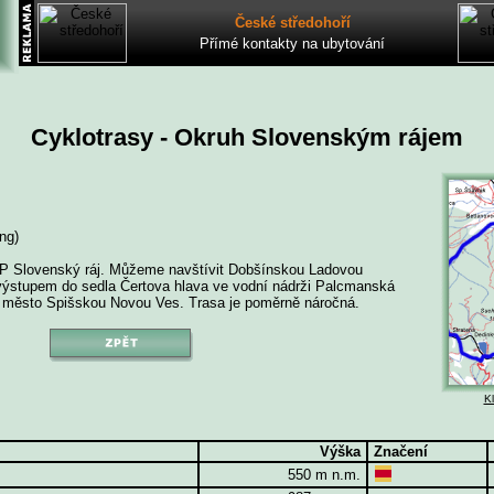
České středohoří
Přímé kontakty na ubytování
Cyklotrasy - Okruh Slovenským rájem
ng)
NP Slovenský ráj. Můžeme navštívit Dobšínskou Ladovou
 výstupem do sedla Čertova hlava ve vodní nádrži Palcmanská
 město Spišskou Novou Ves. Trasa je poměrně náročná.
K
Výška
Značení
550 m n.m.