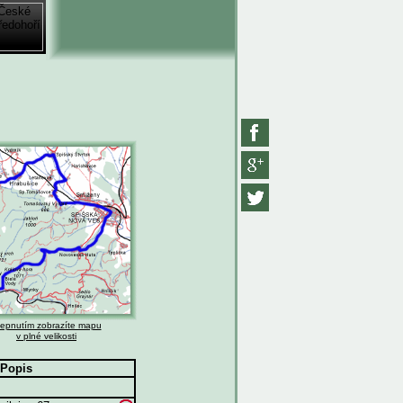
lepnutím zobrazíte mapu
v plné velikosti
Popis