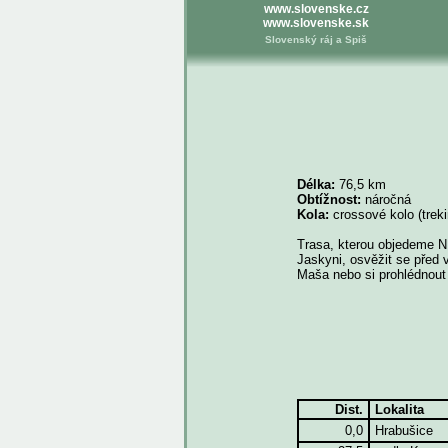
www.slovenske.cz
www.slovenske.sk
Slovenský ráj a Spiš
Délka:
76,5 km
Obtížnost:
náročná
Kola:
crossové kolo (treki
Trasa, kterou objedeme 
Jaskyni, osvěžit se před
Maša nebo si prohlédnout
Dist.
Lokalita
0,0
Hrabušice